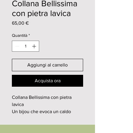
Collana Bellissima
con pietra lavica
Prezzo
65,00 €
Quantità
*
Aggiungi al carrello
Acquista ora
Collana Bellissima con pietra
lavica
Un bijou che evoca un caldo
sapore artigianale e made in Italy
ad alto livello. Il fulcro parte dal
cuore in maiolica interamente