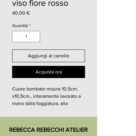
viso fiore rosso
Prezzo
40,00 €
Quantità
*
Aggiungi al carrello
Acquista ora
Cuore bombato misure 10,5cm.
x10,5cm., interamente lavorato a
mano dalla foggiatura, alla
smaltatura e alla decorazione.
L'articolo è unico, si può
appendee o tenere appoggiato ad
REBECCA REBECCHI ATELIER
un piano.